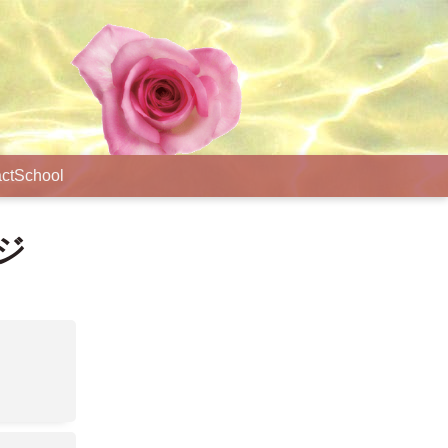
ct
School
ジ