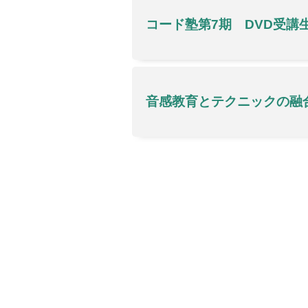
コード塾第7期 DVD受講
音感教育とテクニックの融