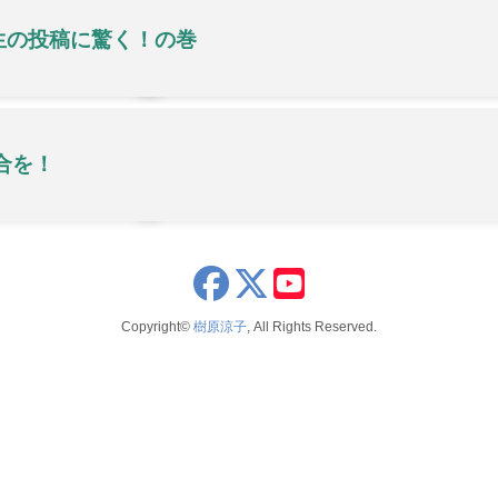
生の投稿に驚く！の巻
合を！
x
youtube
Copyright©
樹原涼子
, All Rights Reserved.