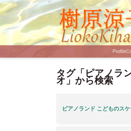
Profile
Co
タグ「ピアノラン
オ」から検索
ピアノランド こどものス