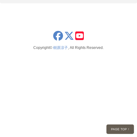
x
youtube
Copyright©
樹原涼子
, All Rights Reserved.
PAGE TOP ↑