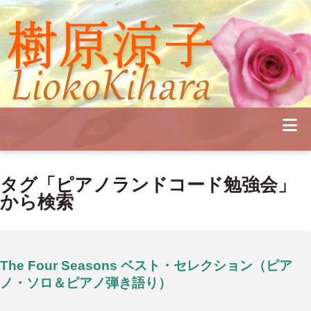
Profile
Concert
Seminar
Schedule
Publications
Diary
News
Pianoland
タグ「ピアノランドコード勉強会」
Contact
School
から検索
The Four Seasons ベスト・セレクション（ピア
ノ・ソロ＆ピアノ弾き語り）