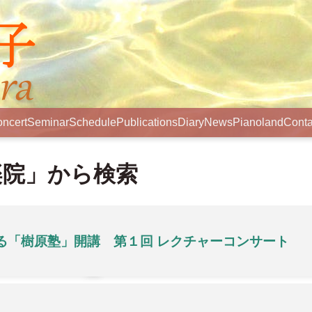
ncert
Seminar
Schedule
Publications
Diary
News
Pianoland
Conta
楽院」から検索
る「樹原塾」開講 第１回 レクチャーコンサート