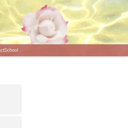
ct
School