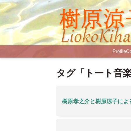
Profile
Co
タグ「トート音
樹原孝之介と樹原涼子によ