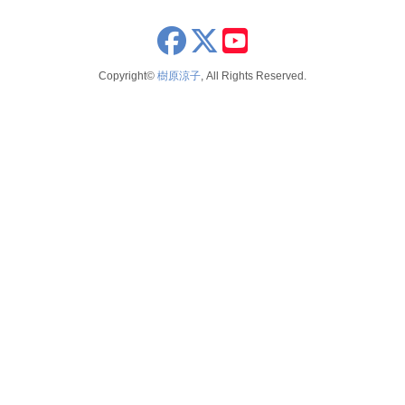
x
youtube
Copyright©
樹原涼子
, All Rights Reserved.