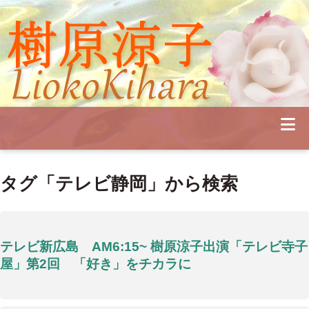
Profile
Concert
Seminar
Schedule
Publications
Diary
News
Pianoland
タグ「テレビ静岡」から検索
Contact
School
テレビ新広島 AM6:15~ 樹原涼子出演「テレビ寺子
屋」第2回 「好き」をチカラに