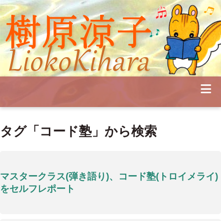
Profile
Concert
Seminar
Schedule
Publications
Diary
News
Pianoland
タグ「コード塾」から検索
Contact
School
マスタークラス(弾き語り)、コード塾(トロイメライ)
をセルフレポート