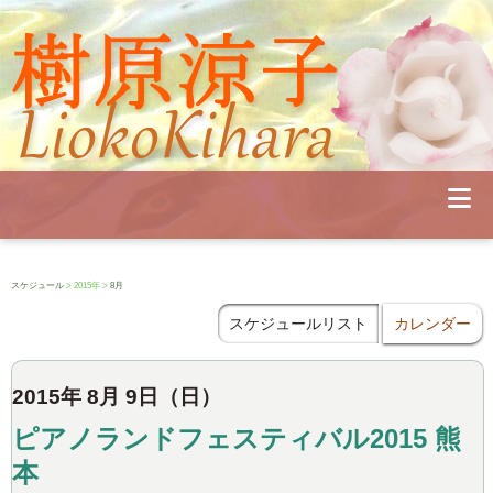
Profile
Concert
Seminar
Schedule
Publications
Diary
News
Pianoland
スケジュール
> 2015年 >
8月
Contact
School
スケジュールリスト
カレンダー
2015年 8月 9日（日）
ピアノランドフェスティバル2015 熊
本