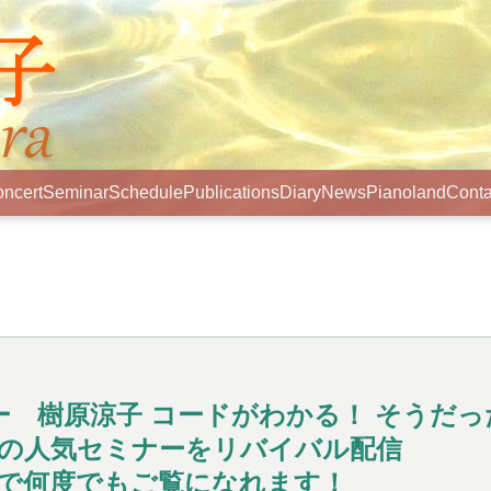
ncert
Seminar
Schedule
Publications
Diary
News
Pianoland
Conta
ー 樹原涼子 コードがわかる！ そうだっ
配信の人気セミナーをリバイバル配信
日まで何度でもご覧になれます！