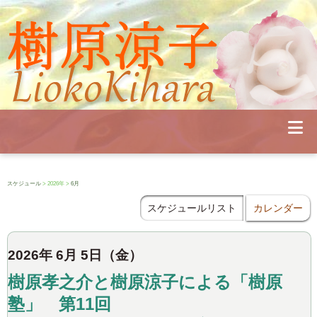
Profile
Concert
Seminar
Schedule
Publications
Diary
News
Pianoland
スケジュール
> 2026年 >
6月
Contact
School
スケジュールリスト
カレンダー
2026年 6月 5日（金）
樹原孝之介と樹原涼子による「樹原
塾」 第11回