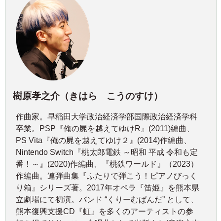
樹原孝之介（きはら こうのすけ）
作曲家。早稲田大学政治経済学部国際政治経済学科
卒業。PSP『俺の屍を越えてゆけR』(2011)編曲、
PS Vita『俺の屍を越えてゆけ２』(2014)作編曲、
Nintendo Switch『桃太郎電鉄 ～昭和 平成 令和も定
番！～』(2020)作編曲、『桃鉄ワールド』（2023）
作編曲。連弾曲集『ふたりで弾こう！ピアノびっく
り箱』シリーズ著。2017年オペラ『笛姫』を熊本県
立劇場にて初演。バンド “くりーむぱんだ” として、
熊本復興支援CD『虹』を多くのアーティストの参