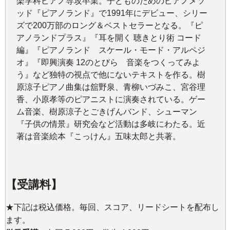
楽学科ピアノ専攻卒業。子どものためのピアノメソ
ッド『ピアノランド』で1991年にデビュー、シリー
ズで200万部のロング＆ベストセラーとなる。『ピ
アノランドプラス』『耳を開く 聴きとり術 コード
編』『ピアノランド スケール・モード・アルペジ
オ』『即興演奏 12のとびら 音楽をつくってみよ
う』など独特の視点で他にないテキストを作る。樹
原涼子ピアノ曲集は舘野泉、青柳いづみこ、宮谷理
香、小原孝等のピアニストに演奏されている。ゲー
ム音楽、樹原涼子とごきげんバンド、シューマン
『子供の情景』研究会など活動は多岐にわたる。近
著は音楽絵本『こっけん』五味太郎と共著。
【受講料】
★下記は税込価格。毎回、スコア、リードシートを配布し
ます。