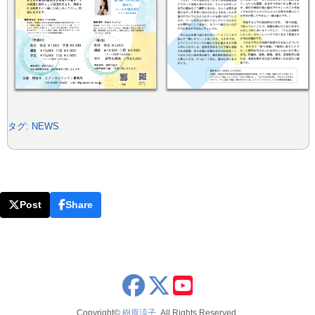
タグ:
NEWS
Post
Share
x
youtube
Copyright©
樹原涼子
, All Rights Reserved.