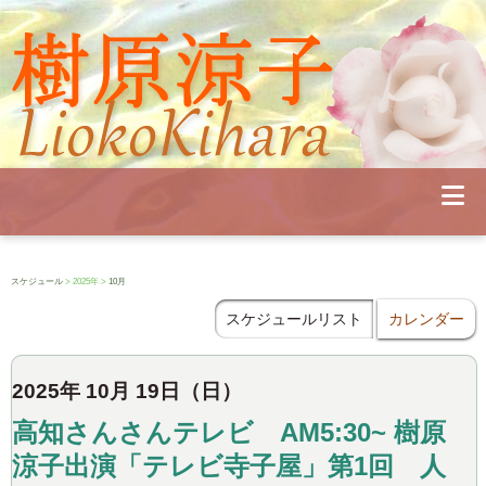
Profile
Concert
Seminar
Schedule
Publications
Diary
News
Pianoland
スケジュール
> 2025年 >
10月
Contact
School
スケジュールリスト
カレンダー
2025年 10月 19日（日）
高知さんさんテレビ AM5:30~ 樹原
涼子出演「テレビ寺子屋」第1回 人