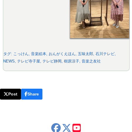
タグ:
こっけん
,
音楽絵本
,
おんがくえほん
,
五味太郎
,
石川テレビ
,
NEWS
,
テレビ寺子屋
,
テレビ静岡
,
樹原涼子
,
音楽之友社
Post
Share
x
youtube