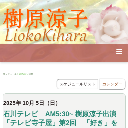
Profile
Concert
Seminar
Schedule
Publications
Diary
News
Pianoland
スケジュール
> 2025年 >
10月
Contact
School
スケジュールリスト
カレンダー
2025年 10月 5日（日）
石川テレビ AM5:30~ 樹原涼子出演
「テレビ寺子屋」第2回 「好き」を