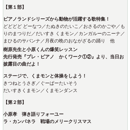
【第１部】
ピアノランドシリーズから動物が活躍する歌特集！
どどどど どーなつ／たぬきのたいこ／おさるのかごや／も
りのまつりだ／だいすき くまモン／カンガルーのニーナ／
まひるのサバンナ／月夜の晩のおながざるの踊り 他
樹原先生と小原くんの爆笑レッスン
先行発売『プレ・ピアノ かくワーク①②』より、当日お
披露目の曲だよ！
ステージで、くまモンと体操をしよう！
きつねとうさぎ／ぐーぱーたいそう
だいすきくまモン／くまモンダンス
【第２部】
小原孝 弾き語りフォーユー
ラ・カンパネラ 戦場のメリークリスマス