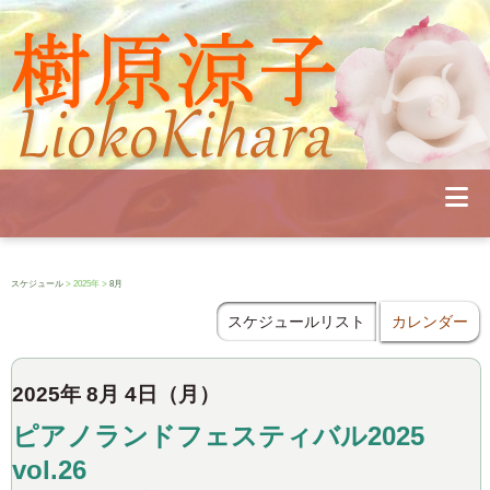
Profile
Concert
Seminar
Schedule
Publications
Diary
News
Pianoland
スケジュール
> 2025年 >
8月
Contact
School
スケジュールリスト
カレンダー
2025年 8月 4日（月）
ピアノランドフェスティバル2025
vol.26