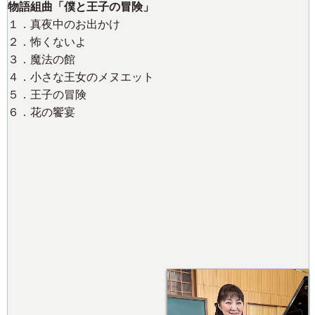
物語組曲「僕と王子の冒険」
１．真夜中のお出かけ
２．怖くないよ
３．魔法の館
４．小さな王女のメヌエット
５．王子の冒険
６．花の饗宴