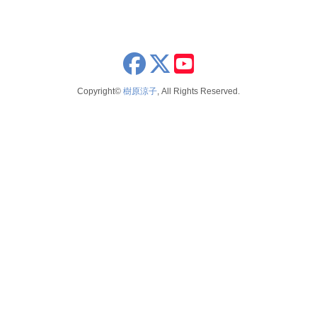
x
youtube
Copyright©
樹原涼子
, All Rights Reserved.