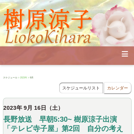
Profile
Concert
Seminar
Schedule
Publications
Diary
News
Pianoland
スケジュール
> 2023年 >
9月
Contact
School
スケジュールリスト
カレンダー
2023年 9月 16日（土）
長野放送 早朝5:30~ 樹原涼子出演
「テレビ寺子屋」第2回 自分の考え