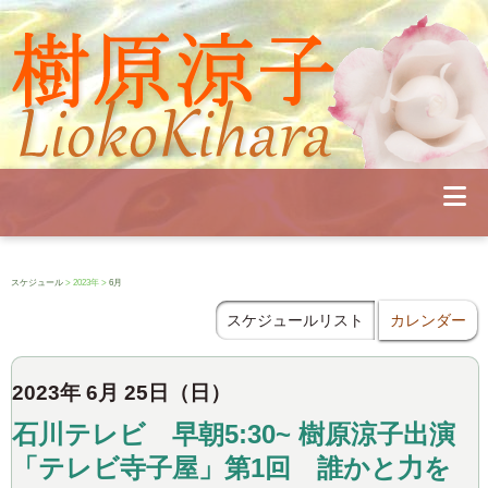
Profile
Concert
Seminar
Schedule
Publications
Diary
News
Pianoland
スケジュール
> 2023年 >
6月
Contact
School
スケジュールリスト
カレンダー
2023年 6月 25日（日）
石川テレビ 早朝5:30~ 樹原涼子出演
「テレビ寺子屋」第1回 誰かと力を