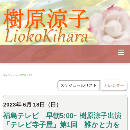
Profile
Concert
Seminar
Schedule
Publications
Diary
News
Pianoland
スケジュール
> 2023年 >
6月
Contact
School
スケジュールリスト
カレンダー
2023年 6月 18日（日）
福島テレビ 早朝5:00~ 樹原涼子出演
「テレビ寺子屋」第1回 誰かと力を