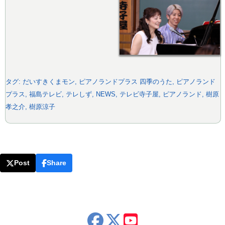
タグ:
だいすきくまモン
,
ピアノランドプラス 四季のうた
,
ピアノランド
プラス
,
福島テレビ
,
テレしず
,
NEWS
,
テレビ寺子屋
,
ピアノランド
,
樹原
孝之介
,
樹原涼子
Post
Share
x
youtube