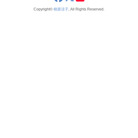
Copyright©
樹原涼子
, All Rights Reserved.