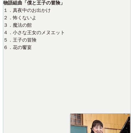
物語組曲「僕と王子の冒険」
１．真夜中のお出かけ
２．怖くないよ
３．魔法の館
４．小さな王女のメヌエット
５．王子の冒険
６．花の饗宴