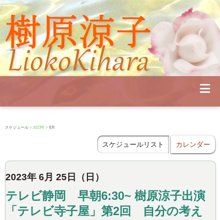
Profile
Concert
Seminar
Schedule
Publications
Diary
News
Pianoland
スケジュール
> 2023年 >
6月
Contact
School
スケジュールリスト
カレンダー
2023年 6月 25日（日）
テレビ静岡 早朝6:30~ 樹原涼子出演
「テレビ寺子屋」第2回 自分の考え