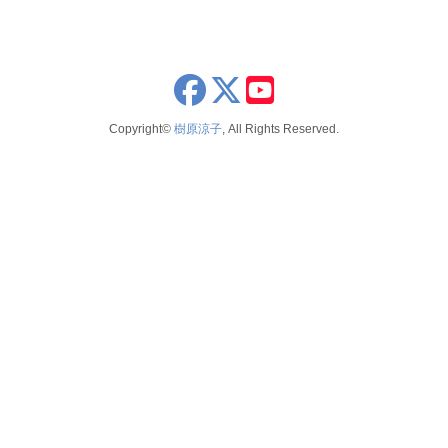
x
youtube
Copyright©
樹原涼子
, All Rights Reserved.