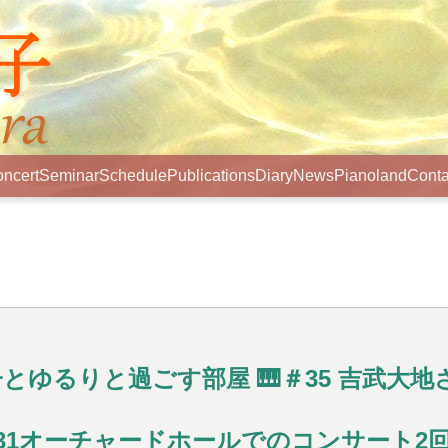
ncert
Seminar
Schedule
Publications
Diary
News
Pianoland
Conta
原涼子とゆるりと過ごす部屋 🎹＃35 吉武
/31オーチャードホールでのコンサート2