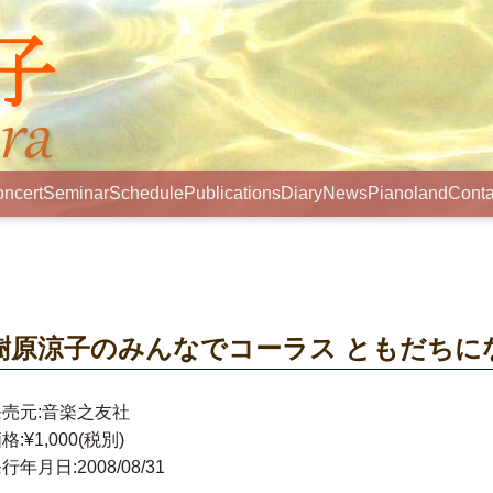
ncert
Seminar
Schedule
Publications
Diary
News
Pianoland
Conta
樹原涼子のみんなでコーラス ともだちに
発売元:音楽之友社
格:¥1,000(税別)
行年月日:2008/08/31