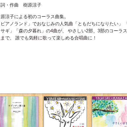
作詞・作曲 樹原涼子
樹原涼子による初のコーラス曲集。
「ピアノランド」でおなじみの人気曲「ともだちになりたい」 
ウサギ」「森の夕暮れ」の4曲が、 やさしい2部、3部のコーラ
人まで、 誰でも気軽に歌って楽しめる合唱曲に！