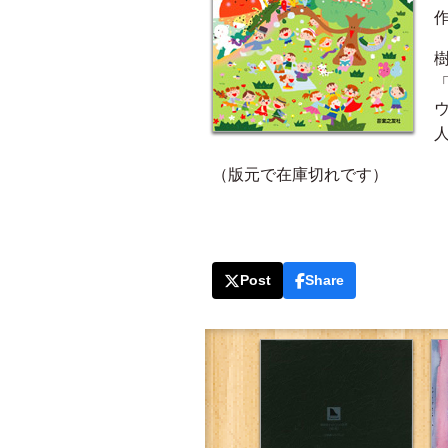
（版元で在庫切れです）
Post
Share