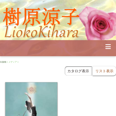
Profile
Concert
Seminar
Schedule
Publications
Diary
News
出版物
> メディア >
Pianoland
Contact
カタログ表示
リスト表示
School