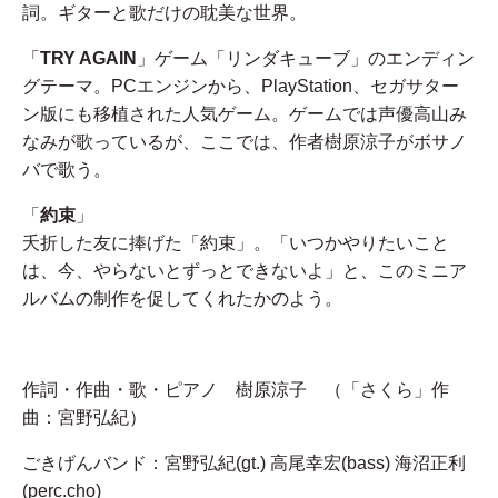
詞。ギターと歌だけの耽美な世界。
「
TRY AGAIN
」ゲーム「リンダキューブ」のエンディン
グテーマ。PCエンジンから、PlayStation、セガサター
ン版にも移植された人気ゲーム。ゲームでは声優高山み
なみが歌っているが、ここでは、作者樹原涼子がボサノ
バで歌う。
「
約束
」
夭折した友に捧げた「約束」。「いつかやりたいこと
は、今、やらないとずっとできないよ」と、このミニア
ルバムの制作を促してくれたかのよう。
作詞・作曲・歌・ピアノ 樹原涼子 （「さくら」作
曲：宮野弘紀）
ごきげんバンド：宮野弘紀(gt.) 高尾幸宏(bass) 海沼正利
(perc.cho)