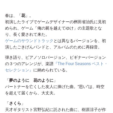
春は、「
花
」。
初演したライブでゲームデザイナーの桝田省治氏に見初
められ、ゲーム「俺の屍を越えてゆけ」の主題歌とな
り、長く愛されて来た。
ゲームのサウンドトラック
とは異なるバージョンを、初
演したごきげんバンドと、アルバムのために再録音。
弾き語り、ピアノソロバージョン、ビギナーバージョン
の３つのアレンジが、楽譜
『The Four Seasons ベスト・
セレクション』
に納められている。
「
夢のように 花のように
」
パートナーを亡くした友人に捧げた曲。“思い”は、時空
を超えて届くから、大丈夫。
「
さくら
」
天才ギタリスト宮野弘紀に託された曲に、樹原涼子が作