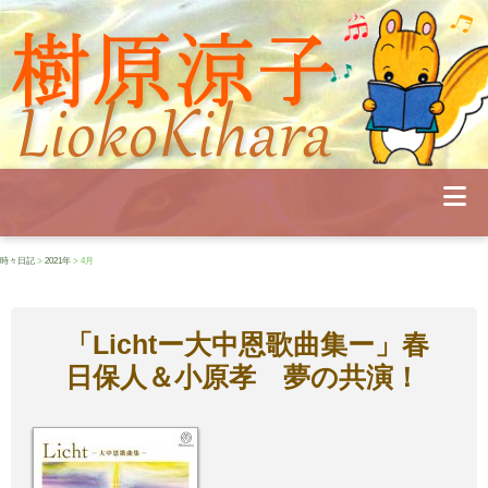
Profile
Concert
Seminar
Schedule
Publications
Diary
News
時々日記
>
2021年
> 4月
Pianoland
Contact
School
「Lichtー大中恩歌曲集ー」春
日保人＆小原孝 夢の共演！