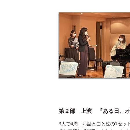
第２部 上演 『ある日、
3人で4周、お話と曲と絵の1セッ