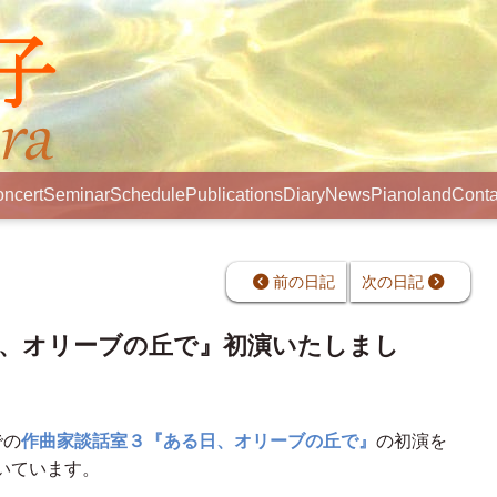
ncert
Seminar
Schedule
Publications
Diary
News
Pianoland
Conta
前の日記
次の日記
日、オリーブの丘で』初演いたしまし
での
作曲家談話室３
『ある日、オリーブの丘で』
の初演を
いています。