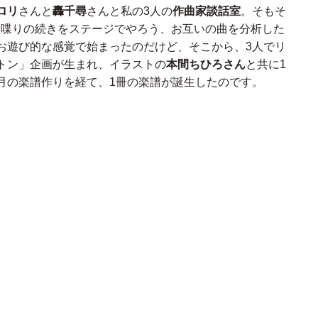
ロリ
さんと
轟千尋
さんと私の3人の
作曲家談話室
。そもそ
家のお喋りの続きをステージでやろう、お互いの曲を分析した
お遊び的な感覚で始まったのだけど、そこから、3人でリ
トン」企画が生まれ、イラストの
本間ちひろさん
と共に1
月の楽譜作りを経て、1冊の楽譜が誕生したのです。