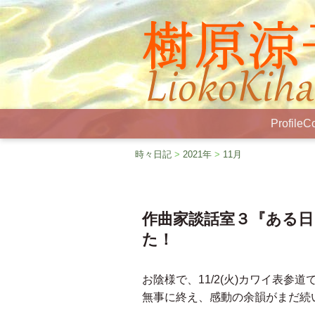
Profile
Co
時々日記
>
2021年
>
11月
作曲家談話室３『ある
た！
お陰様で、11/2(火)カワイ表参道
無事に終え、感動の余韻がまだ続