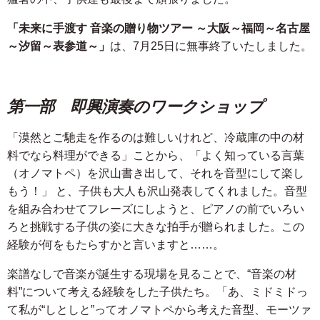
「未来に手渡す 音楽の贈り物ツアー ～大阪～福岡～名古屋
～汐留～表参道～」
は、7月25日に無事終了いたしました。
第一部 即興演奏のワークショップ
「漠然とご馳走を作るのは難しいけれど、冷蔵庫の中の材
料でなら料理ができる」ことから、「よく知っている言葉
（オノマトペ）を沢山書き出して、それを音型にして楽し
もう！」 と、子供も大人も沢山発表してくれました。音型
を組み合わせてフレーズにしようと、ピアノの前でいろい
ろと挑戦する子供の姿に大きな拍手が贈られました。この
経験が何をもたらすかと言いますと……。
楽譜なしで音楽が誕生する現場を見ることで、“音楽の材
料”について考える経験をした子供たち。「あ、ミドミドっ
て私が“しとしと”ってオノマトペから考えた音型、モーツァ