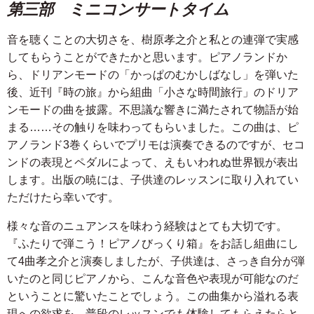
第三部 ミニコンサートタイム
音を聴くことの大切さを、樹原孝之介と私との連弾で実感
してもらうことができたかと思います。ピアノランドか
ら、ドリアンモードの「かっぱのむかしばなし」を弾いた
後、近刊『時の旅』から組曲「小さな時間旅行」のドリア
ンモードの曲を披露。不思議な響きに満たされて物語が始
まる……その触りを味わってもらいました。この曲は、ピ
アノランド3巻くらいでプリモは演奏できるのですが、セコ
ンドの表現とペダルによって、えもいわれぬ世界観が表出
します。出版の暁には、子供達のレッスンに取り入れてい
ただけたら幸いです。
様々な音のニュアンスを味わう経験はとても大切です。
『ふたりで弾こう！ピアノびっくり箱』をお話し組曲にし
て4曲孝之介と演奏しましたが、子供達は、さっき自分が弾
いたのと同じピアノから、こんな音色や表現が可能なのだ
ということに驚いたことでしょう。この曲集から溢れる表
現への欲求を、普段のレッスンでも体験してもらえたらと