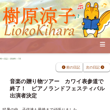
Profile
Concert
Seminar
Schedule
Publications
Diary
News
時々日記
>
2018年
>
7月
Pianoland
Contact
前の日記
次の日記
School
音楽の贈り物ツアー カワイ表参道で
終了！ ピアノランドフェスティバル
出演者決定
猛暑の中、子供達も最後まで頑張りました。