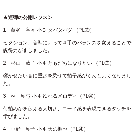
★連弾の公開レッスン
1 藤谷 寧々 小３ ダバダバダ （PL③）
セクション、音型によって４手のバランスを変えることで
説得力がましました。
2 杉山 藍子 小４ ともだちになりたい （PL③）
響かせたい音に重さを乗せて拍子感がぐんとよくなりまし
た。
3 林 瑚弓 小４ ゆれるメロディ（PL④）
何拍めかを伝える大切さ、コード感を表現できるタッチを
学びました。
4 中野 瑚子 小４ 天の調べ（PL④）