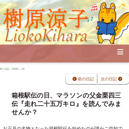
Profile
Concert
Seminar
Schedule
Publications
Diary
News
時々日記
>
2015年
>
1月
Pianoland
Contact
前の日記
次の日記
School
箱根駅伝の日、マラソンの父金栗四三
伝『走れ二十五万キロ』を読んでみま
せんか？
お正月の名物となった箱根駅伝を始めたのが誰かご存知で