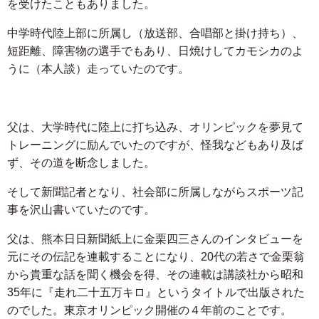
を受けたこともありました。
中学時代陸上部に所属し（放送部、合唱部と掛け持ち）、
短距離、障害物の選手でもあり、日焼けしてカモシカのよ
うに（本人談）走っていたのです。
父は、大学時代に陸上に打ち込み、オリンピックを夢見て
トレーニングに励んでいたのですが、怪我などもあり及ば
ず、その道を断念しました。
そして新聞記者となり、社会部に所属しながらスポーツ記
事を沢山書いていたのです。
父は、熊本日日新聞紙上に金栗四三さんのインタビューを
元にその伝記を連載することになり、20代の若さで金栗翁
から貴重な話を聞く機会を得、その連載は講談社から昭和
35年に『走れ二十五万キロ』というタイトルで出版された
のでした。東京オリンピック開催の４年前のことです。