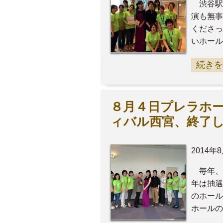
渋谷駅
演も無事
くださ
いホール
続きを
８月４日プレラホ
ィバル西宮、終了
2014年
毎年、
年は抽選
のホール
ホールの