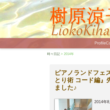
Profile
Co
時々日記
> 2014年
ピアノランドフェ
とり術 コード編』
ました♪
2014年