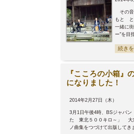
その音
もと と
一緒に街
ー”を目
続きを
『こころの小箱』
になりました！
2014年2月27日（木）
3月1日午後4時、BSジャパ
た 東北５００キロ～」 大
ノ曲集をつづけて出版してき