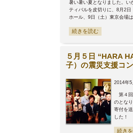
暑い暑い夏となりました。いか
ティバルを皮切りに、8月2
ホール、9日（土）東京会場
続きを読む
５月５日 “HARA 
子）の震災支援コン
2014年
第４回
のとな
寄付を送
した！
続きを