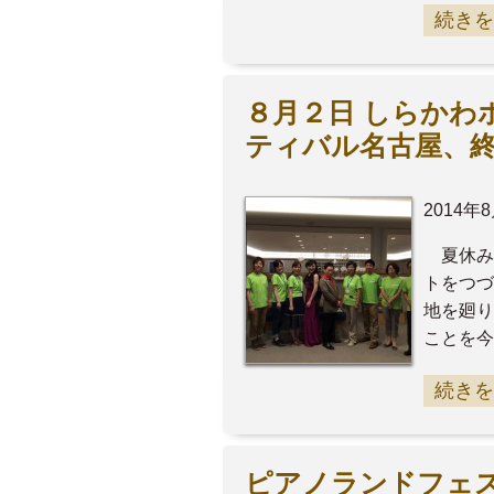
続きを
８月２日 しらかわ
ティバル名古屋、終
2014年
夏休み
トをつ
地を廻り
ことを今
続きを
ピアノランドフェ