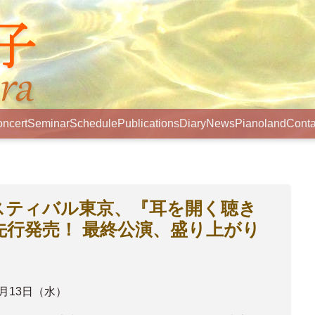
ncert
Seminar
Schedule
Publications
Diary
News
Pianoland
Conta
スティバル東京、『耳を開く聴き
先行発売！ 最終公演、盛り上がり
8月13日（水）