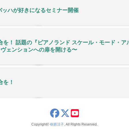
 バッハが好きになるセミナー開催
合を！ 話題の『ピアノランド スケール・モード・ア
ンヴェンションへの扉を開ける〜
合を！
x
youtube
Copyright©
樹原涼子
, All Rights Reserved.