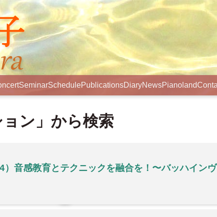
ncert
Seminar
Schedule
Publications
Diary
News
Pianoland
Conta
ション」から検索
/4）音感教育とテクニックを融合を！〜バッハイン