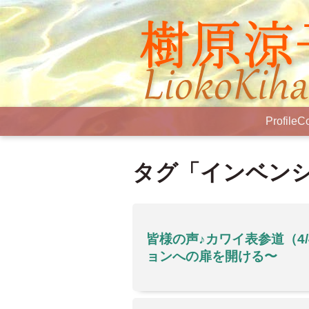
Profile
Co
タグ「インベン
皆様の声♪カワイ表参道（4
ョンへの扉を開ける〜