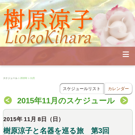
Profile
Concert
Seminar
Schedule
Publications
Diary
News
Pianoland
スケジュール
> 2015年 > 11月
Contact
School
スケジュールリスト
カレンダー
2015年11月のスケジュール
2015年 11月 8日（日）
樹原涼子と名器を巡る旅 第3回