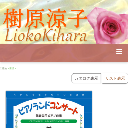
Profile
Concert
Seminar
Schedule
Publications
Diary
News
出版物
> 楽譜 >
Pianoland
Contact
カタログ表示
リスト表示
School