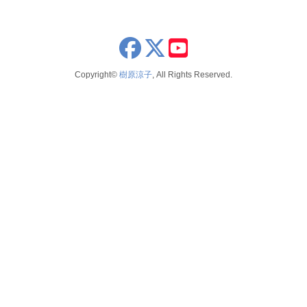
x
youtube
Copyright©
樹原涼子
, All Rights Reserved.