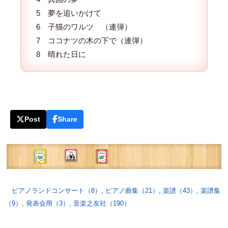
5 夢を追いかけて
6 子猫のワルツ （連弾）
7 ココナツの木の下で（連弾）
8 晴れた日に
Post
Share
ピアノランドコンサート（8）
,
ピアノ曲集（21）
,
楽譜（43）
,
楽譜集
（9）
,
発表会用（3）
,
音楽之友社（190）