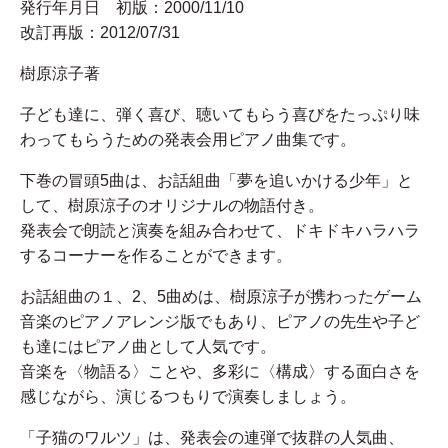
発行年月日 初版：2000/11/10
改訂再版：2012/07/31
樹原涼子著
子ども達に、弾く喜び、聴いてもらう喜びをたっぷり味
わってもらうための発表会用ピアノ曲集です。
下巻の冒頭5曲は、お話組曲「夢を追いかける少年」と
して、樹原涼子のオリジナルの物語付き。
発表会で朗読と演奏を組み合わせて、ドキドキハラハラ
するコーナーを作ることができます。
お話組曲の１、2、5曲めは、樹原涼子が携わったゲーム
音楽のピアノアレンジ版でもあり、ピアノの先生や子ど
も達にはピアノ曲として人気です。
音楽を〈物語る〉ことや、多彩に〈構成〉する面白さを
感じながら、演じるつもりで演奏しましょう。
「子猫のワルツ」は、発表会の連弾で抜群の人気曲、