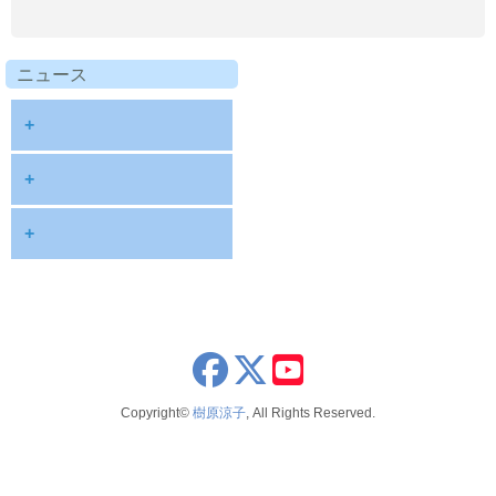
ニュース
+
diary
+
information
2026
+
NOTE
2025
2026年8月
publications
2024
2026年6月
schedule
2023
2026年5月
x
youtube
seminar
2022
2026年4月
Copyright©
樹原涼子
, All Rights Reserved.
voice
2021
2026年3月
テレビ 新聞 雑誌
2020
2026年2月