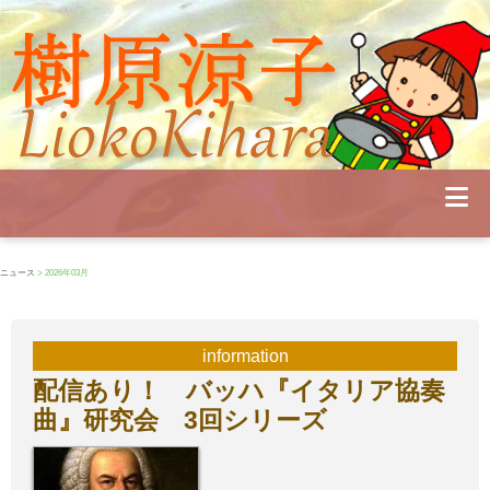
Profile
Concert
Seminar
Schedule
Publications
Diary
News
Pianoland
ニュース
> 2026年03月
Contact
School
information
配信あり！ バッハ『イタリア協奏
曲』研究会 3回シリーズ