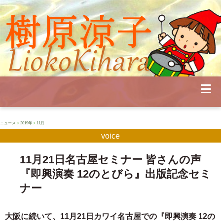
Profile
Concert
Seminar
Schedule
Publications
Diary
News
Pianoland
ニュース
>
2019年
>
11月
Contact
voice
School
11月21日名古屋セミナー 皆さんの声
『即興演奏 12のとびら』出版記念セミ
ナー
大阪に続いて、11月21日カワイ名古屋での『即興演奏 12の