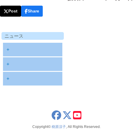
Post
Share
ニュース
+
diary
+
information
2026
+
NOTE
2025
2026年8月
publications
2024
2026年6月
schedule
2023
2026年5月
x
youtube
seminar
2022
2026年4月
Copyright©
樹原涼子
, All Rights Reserved.
voice
2021