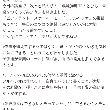
今日の講座で、次々と私の頭の『即興演奏 12のとびら 音
楽をつくってみよう』も開きました。
『ピアノランド スケール・モード・アルペジオ』の復習
もできて、毎日のコツコツ練習（遊び）がいかに大切
か……（当たり前ですが……）
どんなに忙しくても、学びが大切ですね♡
♪作曲を構えてする訳ではなく、思いついたひらめきを気軽
に音にできる、ということがわかりました。
子供達が音楽のルールに気づき、曲での発見も多くできそ
うです。
♪レッスンのほんの少しの時間で即興で遊べる！！！
アルペジオは作れる！ 自身でバラして書くことが大切。
その経験が、弾くことに意味を持たせ、子供も質の高い演
奏へ変化する。
♪即興演奏はできないと思っていたけど、できるかもと思い
ました。